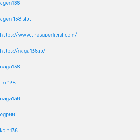
agen138
agen 138 slot
https://www.thesuperficial.com/
https://naga138.io/
naga138
fire138
naga138
egp88
koin138