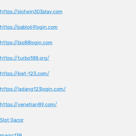
https://slotwin303play.com
https://pablo69login.com
https://bio88login.com
https://turbo188.org/
https://kiet-123.com/
https://ladang123login.com/
https://venetian89.com/
Slot Gacor
magic138