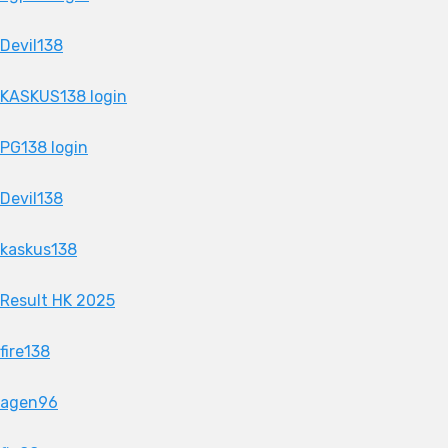
Devil138
KASKUS138 login
PG138 login
Devil138
kaskus138
Result HK 2025
fire138
agen96