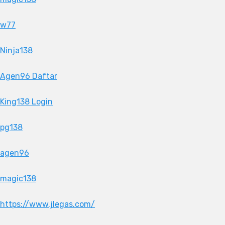
w77
Ninja138
Agen96 Daftar
King138 Login
pg138
agen96
magic138
https://www.jlegas.com/