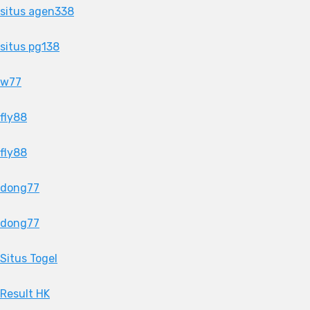
situs agen338
situs pg138
w77
fly88
fly88
dong77
dong77
Situs Togel
Result HK