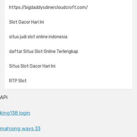
https://bigdaddysdinercloudcroft.com/
Slot Gacor Hari Ini
situs judi slot online indonesia
daftar Situs Slot Online Terlengkap
Situs Slot Gacor Hari Ini
RTP Slot
APi
king138 login
mahjong ways 33