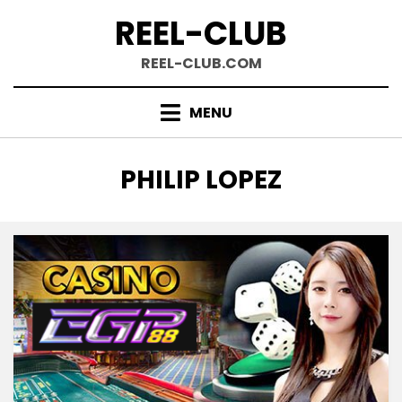
Skip
REEL-CLUB
to
content
REEL-CLUB.COM
MENU
PENULIS
:
PHILIP LOPEZ