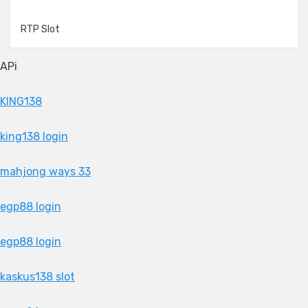
RTP Slot
APi
KING138
king138 login
mahjong ways 33
egp88 login
egp88 login
kaskus138 slot