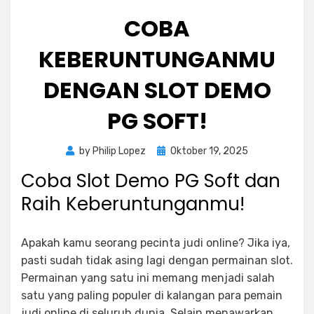
COBA
KEBERUNTUNGANMU
DENGAN SLOT DEMO
PG SOFT!
Posted
by
Philip Lopez
Oktober 19, 2025
on
Coba Slot Demo PG Soft dan
Raih Keberuntunganmu!
Apakah kamu seorang pecinta judi online? Jika iya,
pasti sudah tidak asing lagi dengan permainan slot.
Permainan yang satu ini memang menjadi salah
satu yang paling populer di kalangan para pemain
judi online di seluruh dunia. Selain menawarkan