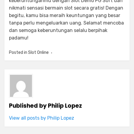
keberuntunganmu dengan Slot Demo PG Soft dan
nikmati sensasi bermain slot secara gratis! Dengan
begitu, kamu bisa meraih keuntungan yang besar
tanpa perlu mengeluarkan uang. Selamat mencoba
dan semoga keberuntungan selalu berpihak
padamu!
Posted in
Slot Online
Published by
Philip Lopez
View all posts by Philip Lopez