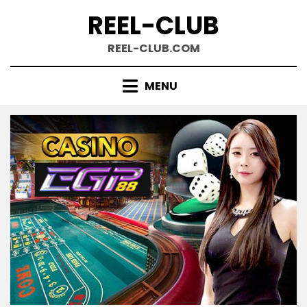
Skip
REEL-CLUB
to
content
REEL-CLUB.COM
MENU