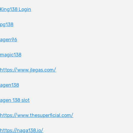
King138 Login
pg138
agen96
magic138
https://www.jlegas.com/
agen138
agen 138 slot
https://www.thesuperficial.com/
https://naga138.io/