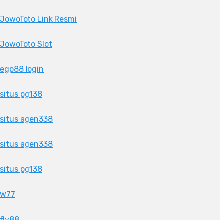
JowoToto Link Resmi
JowoToto Slot
egp88 login
situs pg138
situs agen338
situs agen338
situs pg138
w77
fly88